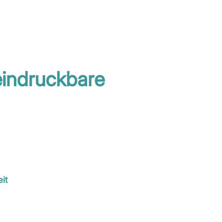
eeindruckbare
it