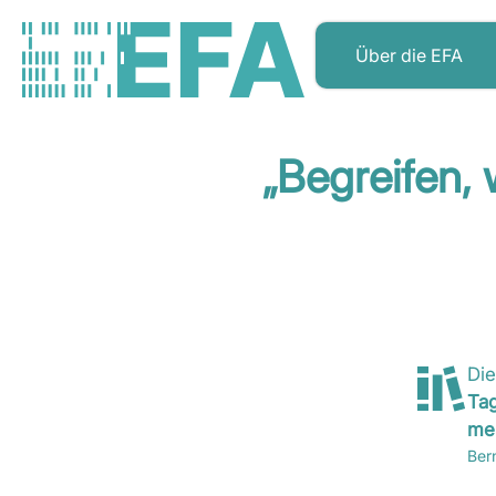
Über die EFA
„Begreifen, 
Die
Tag
men
Ber